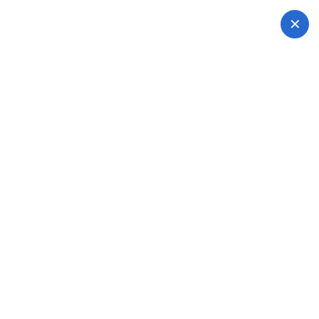
登录平台
✕
标签云列表
按标签聚合浏览相关文章
网红短剧充值榜前十名更迭与爆款规律分析